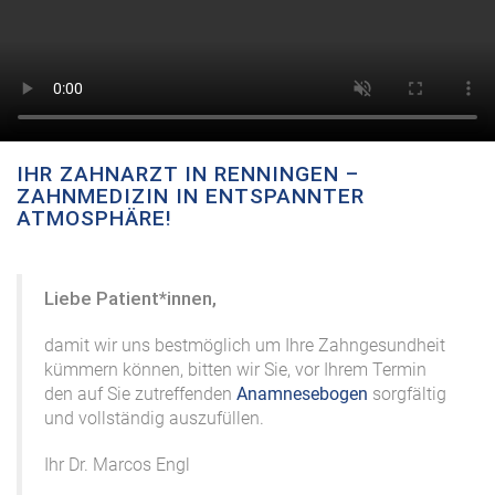
IHR ZAHNARZT IN RENNINGEN –
ZAHNMEDIZIN IN ENTSPANNTER
ATMOSPHÄRE!
Liebe Patient*innen,
damit wir uns bestmöglich um Ihre Zahngesundheit
kümmern können, bitten wir Sie, vor Ihrem Termin
den auf Sie zutreffenden
Anamnesebogen
sorgfältig
und vollständig auszufüllen.
Ihr Dr. Marcos Engl