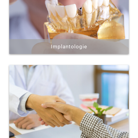
Erfahren Sie mehr »
Implantologie
Implantate sind künstliche Zahnwurzeln. Sie
bieten den Vorteil, dass sie optisch den
ursprünglichen Zähnen sehr nahe kommen und
sowohl einzelne Zähne als auch komplett
zahnlose Kiefer ersetzen können.
Erfahren Sie mehr »