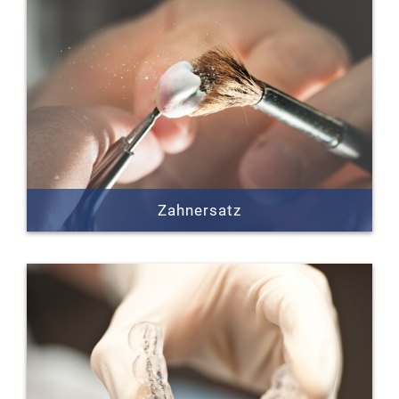
Sie Beschwerden mit dem Zahnfleisch haben
oder bereits unter einer Parodontitis leiden, dann
helfen wir Ihnen auf wirksame und schnelle
Weise.
Erfahren Sie mehr »
Zahnersatz
Der Verlust von Zähnen kann ganz
unterschiedliche Gründe haben. Um die
Lebensqualität in solch einem Fall weiterhin zu
sichern, ist es wichtig fehlende Zähne durch
passenden Zahnersatz zu ersetzen.