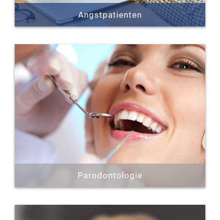
Angstpatienten
Der Weg zum Zahnarzt macht vielen Patienten
Angst. Erfahrungsgemäß ist fast jeder Patient
„Angstpatient“. Für uns ist die sanfte, behutsame
Behandlung von Angstpatienten eine
Selbstverständlichkeit.
Erfahren Sie mehr »
Parodontologie
Parodontitis ist eine heimtückische Krankheit, da
sie leider oft erst sehr spät erkannt wird. Wenn