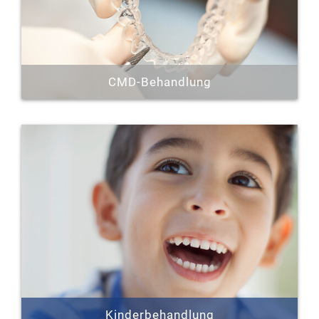
Erfahren Sie mehr »
CMD-Behandlung
Die craniomandibuläre Dysfunktion, kurz „CMD“
genannt, befasst sich mit funktionalen Störungen
des Kiefers, die sowohl weitreichende
Beschwerden als auch Erkrankungen im
gesamten Organismus auslösen können.
Erfahren Sie mehr »
Kinderbehandlung